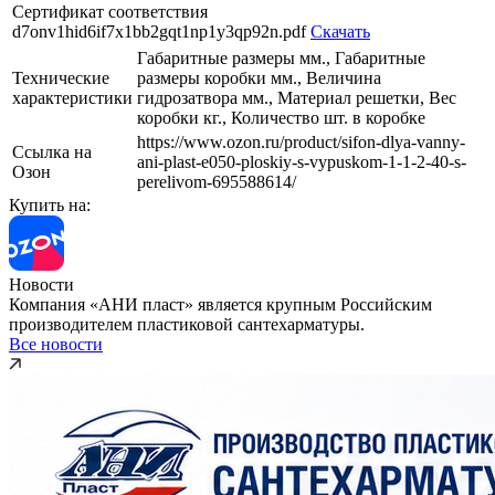
Сертификат соответствия
d7onv1hid6if7x1bb2gqt1np1y3qp92n.pdf
Скачать
Габаритные размеры мм., Габаритные
Технические
размеры коробки мм., Величина
характеристики
гидрозатвора мм., Материал решетки, Вес
коробки кг., Количество шт. в коробке
https://www.ozon.ru/product/sifon-dlya-vanny-
Ссылка на
ani-plast-e050-ploskiy-s-vypuskom-1-1-2-40-s-
Озон
perelivom-695588614/
Купить на:
Новости
Компания «АНИ пласт» является крупным Российским
производителем пластиковой сантехарматуры.
Все новости