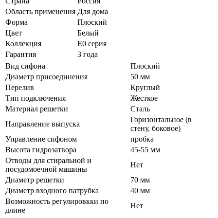
Страна
Россия
Область применения
Для дома
Форма
Плоский
Цвет
Белый
Коллекция
E0 серия
Гарантия
3 года
Вид сифона
Плоский
Диаметр присоединения
50 мм
Перелив
Круглый
Тип подключения
Жесткое
Материал решетки
Сталь
Горизонтальное (в
Направление выпуска
стену, боковое)
Управление сифоном
пробка
Высота гидрозатвора
45-55 мм
Отводы для стиральной и
Нет
посудомоечной машины
Диаметр решетки
70 мм
Диаметр входного патрубка
40 мм
Возможность регулировкки по
Нет
длине