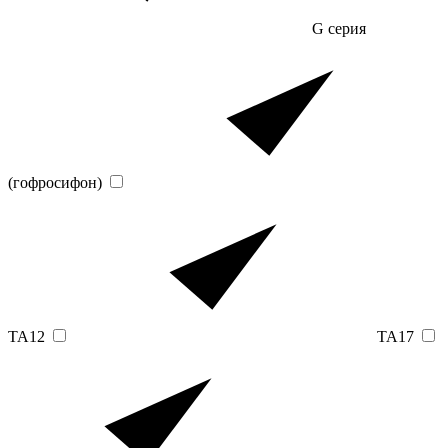
G серия
(гофросифон)
TA12
TA17