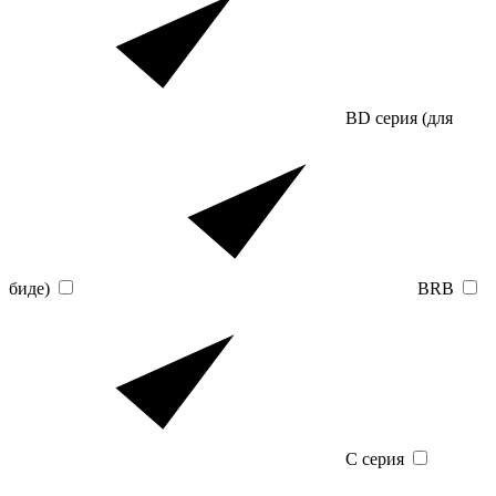
BD серия (для
биде)
BRB
C серия