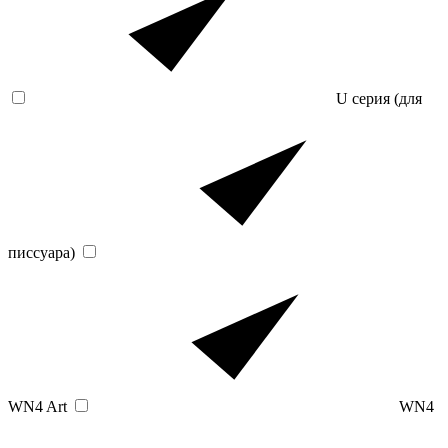
U серия (для
писсуара)
WN4 Art
WN4