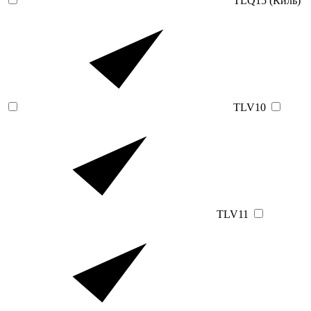
TLQ15 (Киль)
TLV10
TLV11