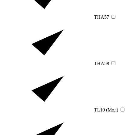
THA57
THA58
TL10 (Мол)