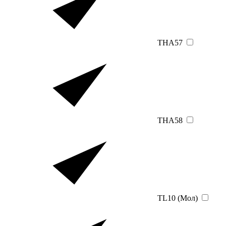
THA57
THA58
TL10 (Мол)