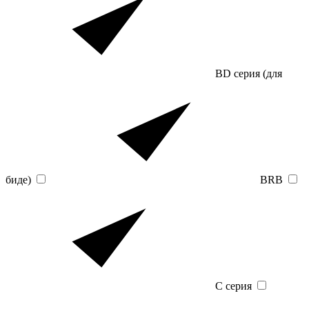
BD серия (для
биде)
BRB
C серия