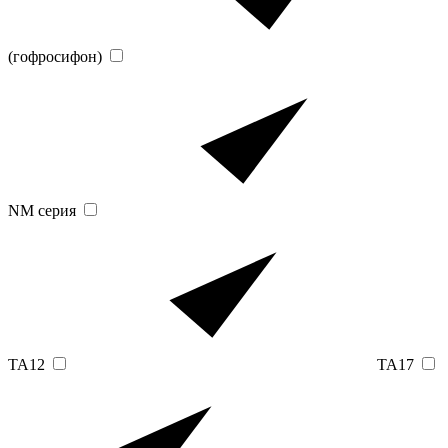
(гофросифон)
NM серия
TA12
TA17