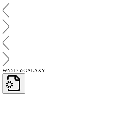
WN51755GALAXY