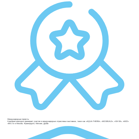
Международные проекты
Компания ежегодно принимает участие в международных отраслевых выставках, таких как «AQUA-THERM», «MOSBUILD», «ISH 50», «MCE»
«BIG 5» в Москве, Франкфурте, Милане, Дубае