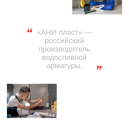
«АНИ пласт» —
российский
производитель
водосливной
арматуры.