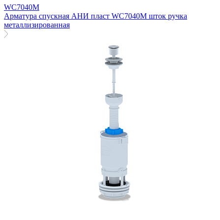
WC7040M
Арматура спускная АНИ пласт WC7040M шток ручка
металлизированная