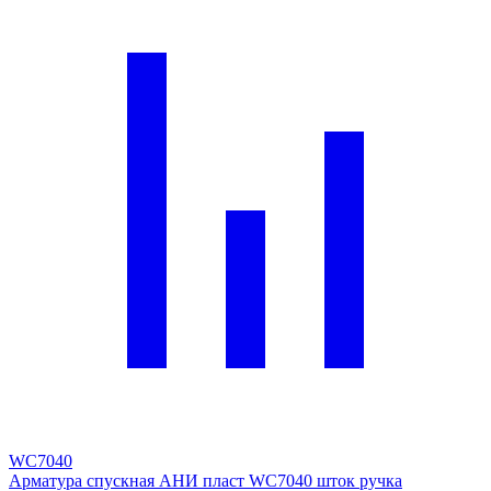
WC7040
Арматура спускная АНИ пласт WC7040 шток ручка