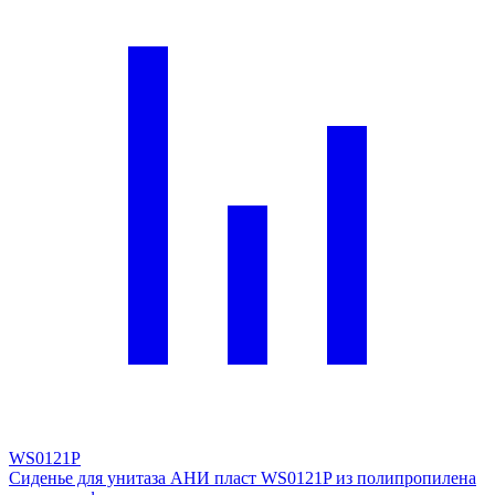
WS0121P
Сиденье для унитаза АНИ пласт WS0121P из полипропилена