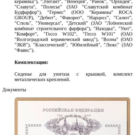
керамика"), "Элегант", "Венеция", "Ранок", "Орхидея",
"Славута", "Полесье" (ЗАО "Славутский комбинат
Будфарфор"), "Гермес" (ООО "Керамика" ROCA
GROUP), "Дебют", "Фаворит", "Нарцисс", "Салют",
"Стиль", "Универсал", "Детский" (ЗАО "Лобненский
комбинат строительного фарфора"), "Находка", "Уют",
"Комфорт", "Гессо W102", "Гессо W101" (ОАО
"Волгоградский керамический завод"), "Волна" (ОАО
"ЗКИ"), "Классический", "Юбилейный", "Люкс" (ЗАО
"Фаянс").
Комплектация:
Сиденье для унитаза с крышкой, комплект
металлических креплений.
Документы