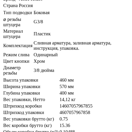
Страна
Россия
Тип подводки
Боковая
⌀ резьбы
G3/8
штуцера
Материал
Пластик
штуцера
Сливная арматура, заливная арматура,
Комплектация
инструкция, упаковка.
Режим слива
Одинарный
Цвет кнопки
Хром
Диаметр
3/8 дюйма
резьбы
Высота упаковки
460 мм
Ширина упаковки
570 мм
Глубина упаковки
400 мм
Вес упаковки, Нетто
14,12 кг
Штрихкод коробки
14607057967855
Штрихкод упаковки
4607057967858
Вес упаковки брутто (кг)
0.75
Вес коробки брутто (кг)
15.36
Объем коробки брутто (м3)
0.10488