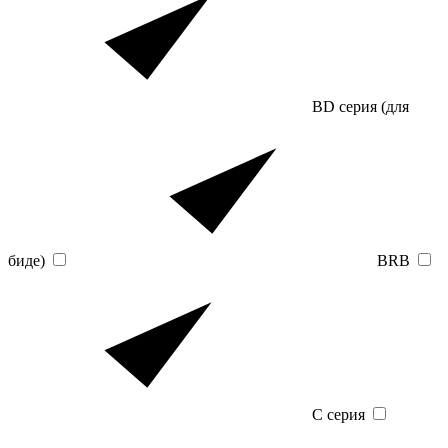
BD серия (для
биде)
BRB
C серия