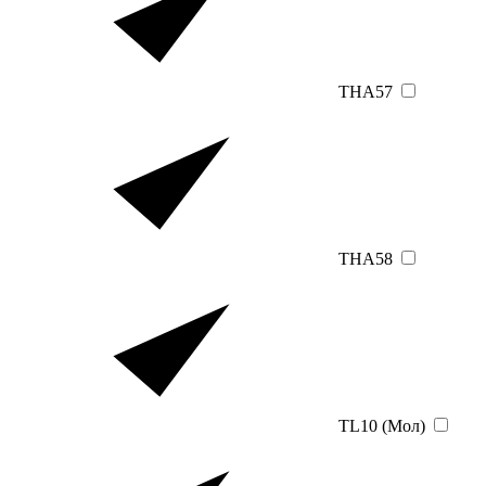
THA57
THA58
TL10 (Мол)