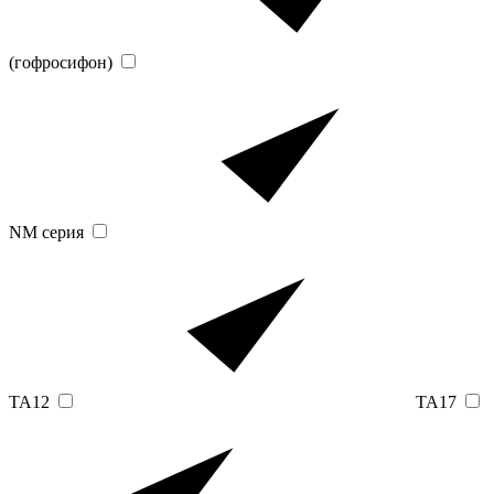
(гофросифон)
NM серия
TA12
TA17