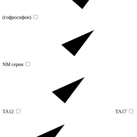
(гофросифон)
NM серия
TA12
TA17