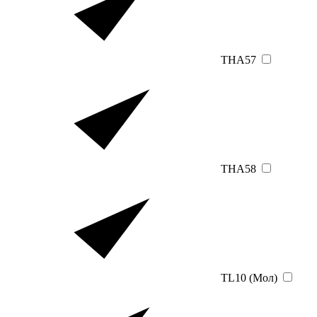
THA57
THA58
TL10 (Мол)