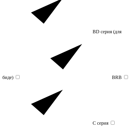
BD серия (для
биде)
BRB
C серия