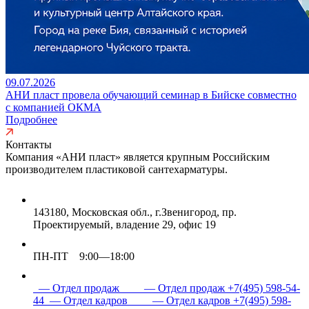
09.07.2026
АНИ пласт провела обучающий семинар в Бийске совместно
с компанией ОКМА
Подробнее
Контакты
Компания «АНИ пласт» является
крупным Российским
производителем пластиковой сантехарматуры.
143180, Московская обл., г.Звенигород, пр.
Проектируемый, владение 29, офис 19
ПН-ПТ 9:00—18:00
— Отдел продаж
— Отдел продаж
+7(495) 598-54-
44
— Отдел кадров
— Отдел кадров
+7(495) 598-