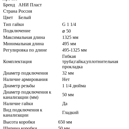
Бренд
АНИ Пласт
Страна
Россия
Цвет
Белый
Тип гайки
G 1 1/4
Подключение
⌀ 50
Максимальная длина
1325 мм
Минимальная длина
495 мм
Регулировка по длине
495-1325 мм
Гибкая
Комплектация
труба;гайка;уплотнительная
прокладка
Диаметр подключения
32 мм
Наличие армирования
Нет
Диаметр резьбы
1 1/4 дюйма
Диаметр подключения к
50 мм
канализации (мм)
Наличие гайки
Да
Вид подключения к
Гладкий
канализации
Высота коробки
650 мм
Ширина коробки
50 мм