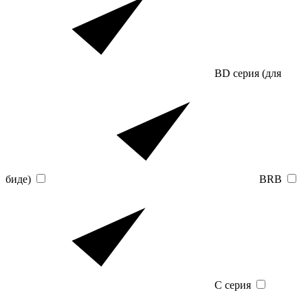
BD серия (для
биде)
BRB
C серия