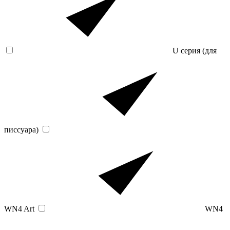
U серия (для
писсуара)
WN4 Art
WN4