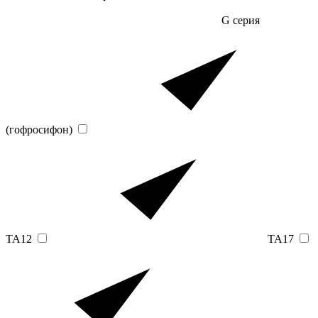
G серия
(гофросифон)
TA12
TA17