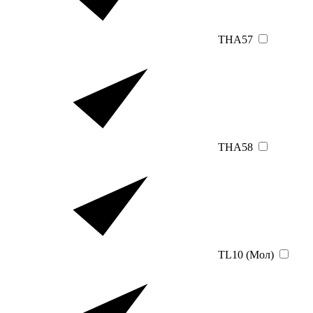
THA57
THA58
TL10 (Мол)