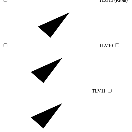
TLQ15 (Киль)
TLV10
TLV11