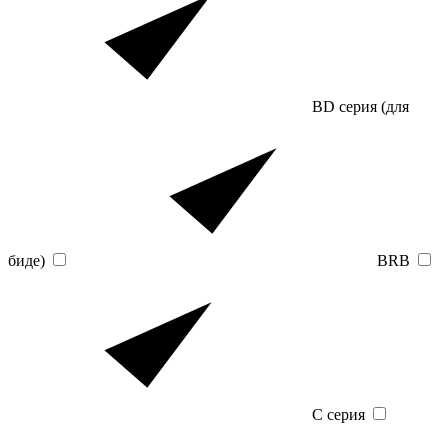
BD серия (для
биде)
BRB
C серия