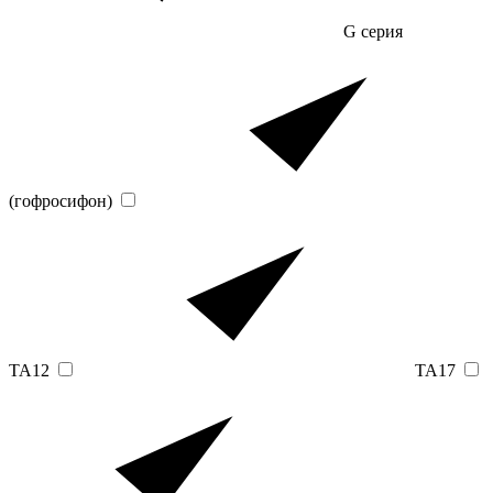
G серия
(гофросифон)
TA12
TA17