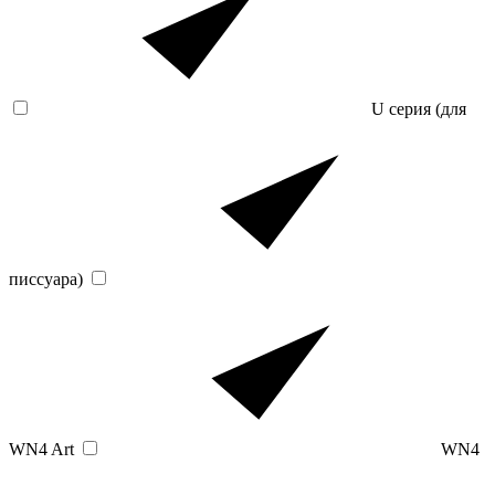
U серия (для
писсуара)
WN4 Art
WN4