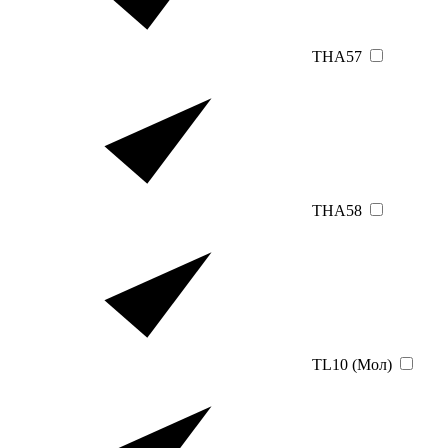
THA57
THA58
TL10 (Мол)