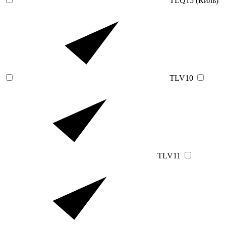
TLQ15 (Киль)
TLV10
TLV11