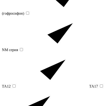
(гофросифон)
NM серия
TA12
TA17