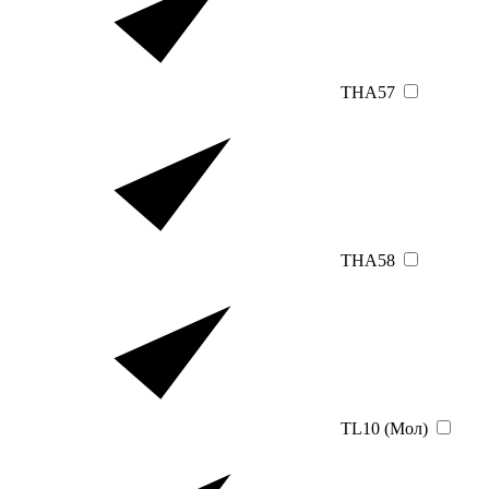
THA57
THA58
TL10 (Мол)