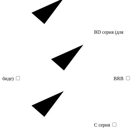
BD серия (для
биде)
BRB
C серия