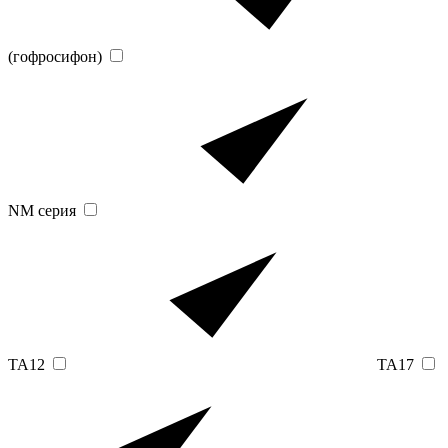
(гофросифон)
NM серия
TA12
TA17