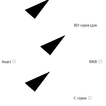
BD серия (для
биде)
BRB
C серия