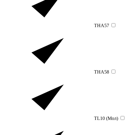
THA57
THA58
TL10 (Мол)