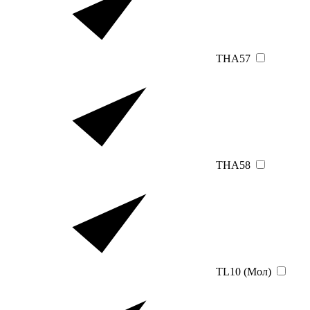
THA57
THA58
TL10 (Мол)