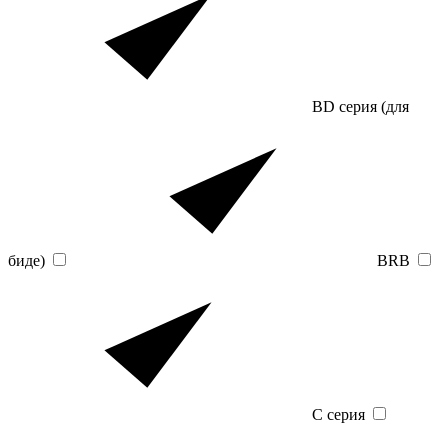
BD серия (для
биде)
BRB
C серия