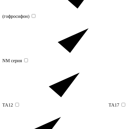
(гофросифон)
NM серия
TA12
TA17