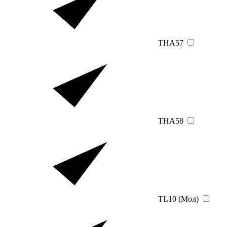
THA57
THA58
TL10 (Мол)