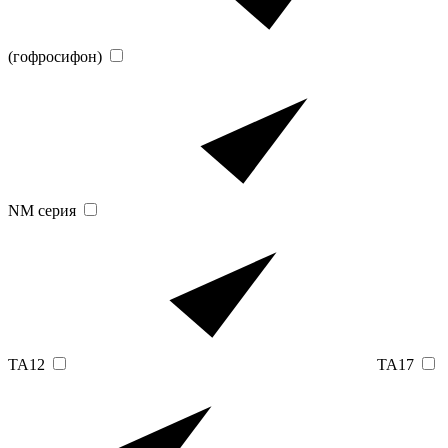
(гофросифон)
NM серия
TA12
TA17