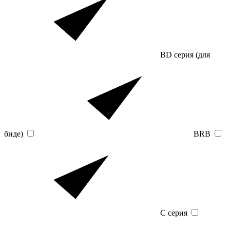
BD серия (для
биде)
BRB
C серия