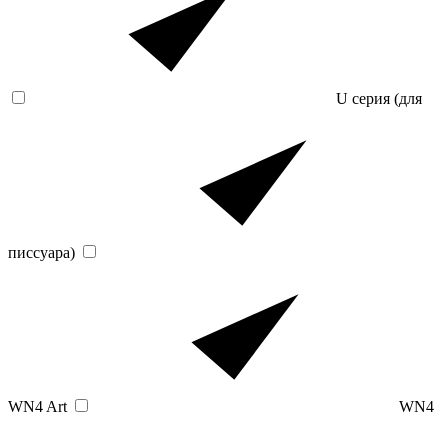
U серия (для
писсуара)
WN4 Art
WN4