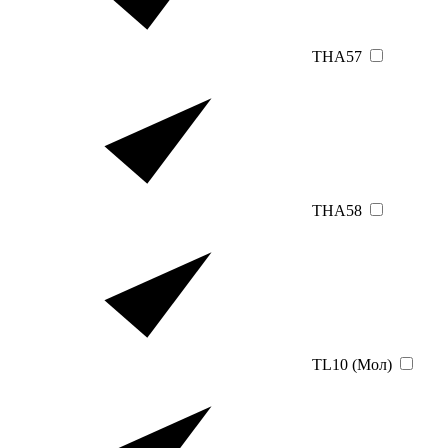
THA57
THA58
TL10 (Мол)