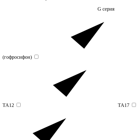
G серия
(гофросифон)
TA12
TA17