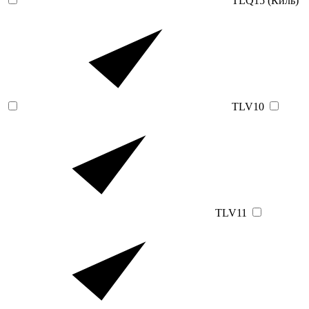
TLQ15 (Киль)
TLV10
TLV11