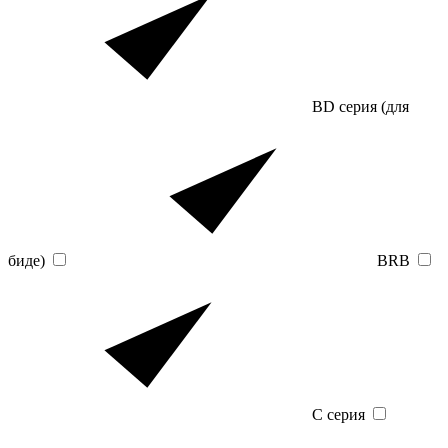
BD серия (для
биде)
BRB
C серия