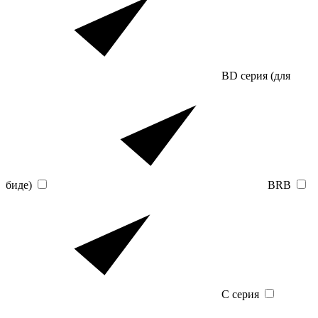
BD серия (для
биде)
BRB
C серия