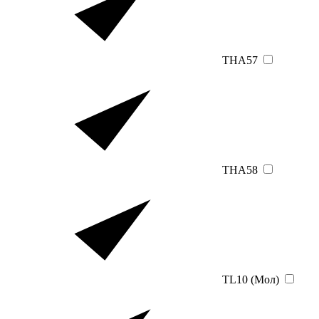
THA57
THA58
TL10 (Мол)