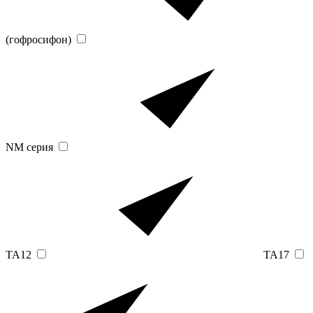
(гофросифон)
NM серия
TA12
TA17