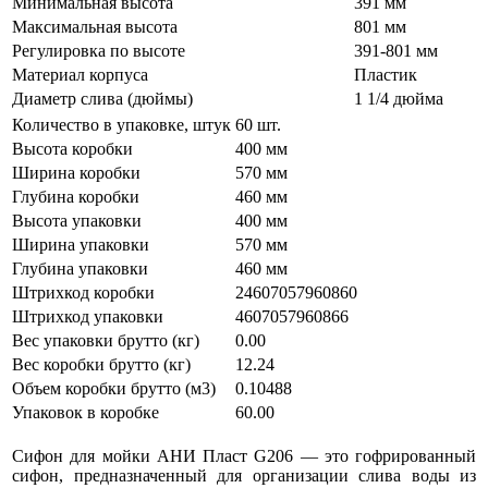
Минимальная высота
391 мм
Максимальная высота
801 мм
Регулировка по высоте
391-801 мм
Материал корпуса
Пластик
Диаметр слива (дюймы)
1 1/4 дюйма
Количество в упаковке, штук
60 шт.
Высота коробки
400 мм
Ширина коробки
570 мм
Глубина коробки
460 мм
Высота упаковки
400 мм
Ширина упаковки
570 мм
Глубина упаковки
460 мм
Штрихкод коробки
24607057960860
Штрихкод упаковки
4607057960866
Вес упаковки брутто (кг)
0.00
Вес коробки брутто (кг)
12.24
Объем коробки брутто (м3)
0.10488
Упаковок в коробке
60.00
Сифон для мойки АНИ Пласт G206 — это гофрированный
сифон, предназначенный для организации слива воды из