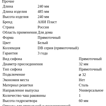
Прочие
Длина
240 мм
Длина изделия
485 мм
Высота изделия
240 мм
Бренд
АНИ Пласт
Страна
Россия
Область применения
Для дома
Форма
Прямоточный
Цвет
Белый
Коллекция
DB серия (прямоточный)
Гарантия
3 года
Вид сифона
Прямоточный
Диаметр присоединения
32 мм
Тип сифона
Прямоточный
Подключение
⌀ 32
Экономия места
Нет
Материал решетки
Сталь
Направление выпуска
Универсальное
Количество чаш раковины
1
Высота гидрозатвора
60 мм
Отводы для стиральной и посудомоечной