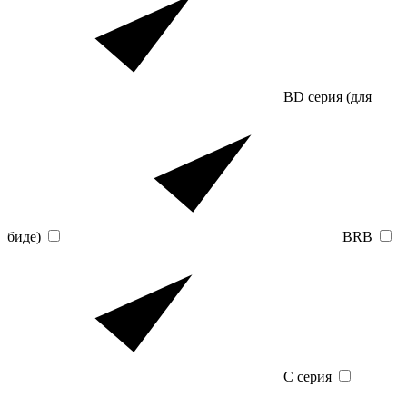
BD серия (для
биде)
BRB
C серия