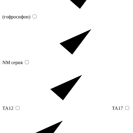
(гофросифон)
NM серия
TA12
TA17