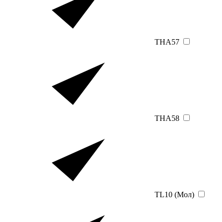
THA57
THA58
TL10 (Мол)