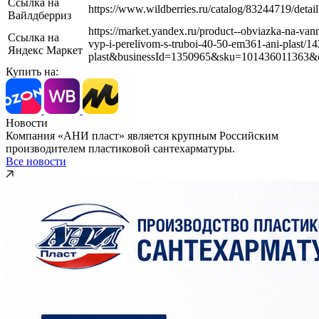
Ссылка на
https://www.wildberries.ru/catalog/83244719/detail
Вайлдберриз
https://market.yandex.ru/product--obviazka-na-van
Ссылка на
vyp-i-perelivom-s-truboi-40-50-em361-ani-plast/
Яндекс Маркет
plast&businessId=1350965&sku=101436011363&
Купить на:
Новости
Компания «АНИ пласт» является крупным Российским
производителем пластиковой сантехарматуры.
Все новости