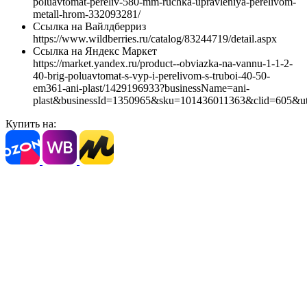
poluavtomat-pereliv-580-mm-ruchka-upravleniya-perelivom-
metall-hrom-332093281/
Ссылка на Вайлдберриз
https://www.wildberries.ru/catalog/83244719/detail.aspx
Ссылка на Яндекс Маркет
https://market.yandex.ru/product--obviazka-na-vannu-1-1-2-
40-brig-poluavtomat-s-vyp-i-perelivom-s-truboi-40-50-
em361-ani-plast/1429196933?businessName=ani-
plast&businessId=1350965&sku=101436011363&clid=605&u
Купить на: