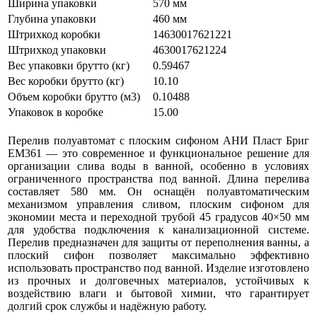
Ширина упаковки
570 мм
Глубина упаковки
460 мм
Штрихкод коробки
14630017621221
Штрихкод упаковки
4630017621224
Вес упаковки брутто (кг)
0.59467
Вес коробки брутто (кг)
10.10
Объем коробки брутто (м3)
0.10488
Упаковок в коробке
15.00
Перелив полуавтомат с плоским сифоном АНИ Пласт Бриг
EM361 — это современное и функциональное решение для
организации слива воды в ванной, особенно в условиях
ограниченного пространства под ванной. Длина перелива
составляет 580 мм. Он оснащён полуавтоматическим
механизмом управления сливом, плоским сифоном для
экономии места и переходной трубой 45 градусов 40×50 мм
для удобства подключения к канализационной системе.
Перелив предназначен для защиты от переполнения ванны, а
плоский сифон позволяет максимально эффективно
использовать пространство под ванной. Изделие изготовлено
из прочных и долговечных материалов, устойчивых к
воздействию влаги и бытовой химии, что гарантирует
долгий срок службы и надёжную работу.