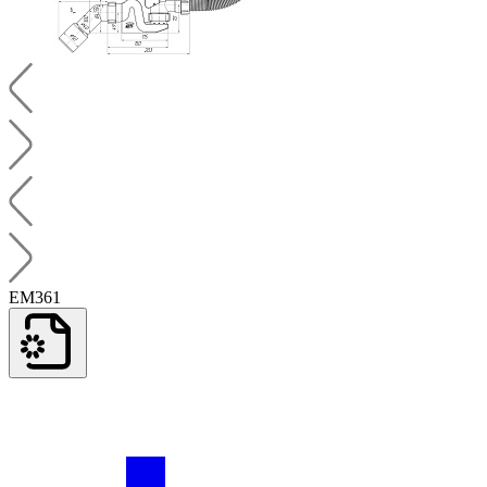
EM361