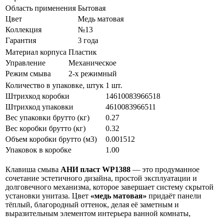
Область применения
Бытовая
Цвет
Медь матовая
Коллекция
№13
Гарантия
3 года
Материал корпуса
Пластик
Управление
Механическое
Режим смыва
2-х режимный
Количество в упаковке, штук
1 шт.
Штрихкод коробки
14610083966518
Штрихкод упаковки
4610083966511
Вес упаковки брутто (кг)
0.27
Вес коробки брутто (кг)
0.32
Объем коробки брутто (м3)
0.001512
Упаковок в коробке
1.00
Клавиша смыва
АНИ пласт WP1388
— это продуманное
сочетание эстетичного дизайна, простой эксплуатации и
долговечного механизма, которое завершает систему скрытой
установки унитаза. Цвет
«медь матовая»
придаёт панели
тёплый, благородный оттенок, делая её заметным и
выразительным элементом интерьера ванной комнаты,