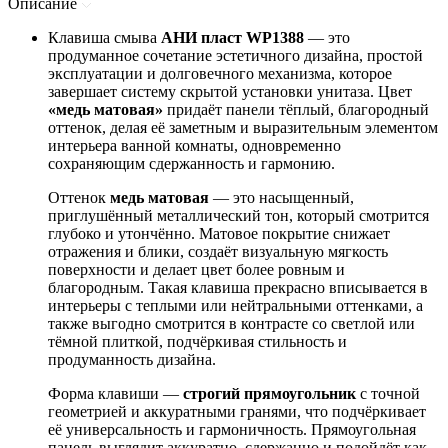
Описание
Клавиша смыва
АНИ пласт WP1388
— это
продуманное сочетание эстетичного дизайна, простой
эксплуатации и долговечного механизма, которое
завершает систему скрытой установки унитаза. Цвет
«медь матовая»
придаёт панели тёплый, благородный
оттенок, делая её заметным и выразительным элементом
интерьера ванной комнаты, одновременно
сохраняющим сдержанность и гармонию.
Оттенок
медь матовая
— это насыщенный,
приглушённый металлический тон, который смотрится
глубоко и утончённо. Матовое покрытие снижает
отражения и блики, создаёт визуальную мягкость
поверхности и делает цвет более ровным и
благородным. Такая клавиша прекрасно вписывается в
интерьеры с теплыми или нейтральными оттенками, а
также выгодно смотрится в контрасте со светлой или
тёмной плиткой, подчёркивая стильность и
продуманность дизайна.
Форма клавиши —
строгий прямоугольник
с точной
геометрией и аккуратными гранями, что подчёркивает
её универсальность и гармоничность. Прямоугольная
панель выглядит аккуратно, сдержанно и подойдёт как