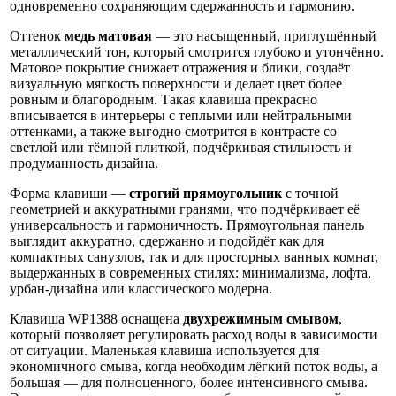
одновременно сохраняющим сдержанность и гармонию.
Оттенок
медь матовая
— это насыщенный, приглушённый
металлический тон, который смотрится глубоко и утончённо.
Матовое покрытие снижает отражения и блики, создаёт
визуальную мягкость поверхности и делает цвет более
ровным и благородным. Такая клавиша прекрасно
вписывается в интерьеры с теплыми или нейтральными
оттенками, а также выгодно смотрится в контрасте со
светлой или тёмной плиткой, подчёркивая стильность и
продуманность дизайна.
Форма клавиши —
строгий прямоугольник
с точной
геометрией и аккуратными гранями, что подчёркивает её
универсальность и гармоничность. Прямоугольная панель
выглядит аккуратно, сдержанно и подойдёт как для
компактных санузлов, так и для просторных ванных комнат,
выдержанных в современных стилях: минимализма, лофта,
урбан-дизайна или классического модерна.
Клавиша WP1388 оснащена
двухрежимным смывом
,
который позволяет регулировать расход воды в зависимости
от ситуации. Маленькая клавиша используется для
экономичного смыва, когда необходим лёгкий поток воды, а
большая — для полноценного, более интенсивного смыва.