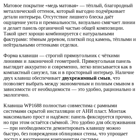
Матовое покрытие «медь матовая» — тёплый, благородный
металлический оттенок, который выгодно подчёркивает
детали интерьера. Отсутствие лишнего блеска даёт
ощущение уюта и премиальности, визуально смягчает линии
и делает панель органичной частью общей композиции.
Такой цвет хорошо комбинируется с натуральными
фактурами: тёмным деревом, плиткой под камень, тёплыми и
нейтральными оттенками отделки.
Форма клавиши — строгий прямоугольник с чёткими
линиями и лаконичной геометрией. Прямоугольная панель
выглядит аккуратно и современно, легко вписывается как в
компактный санузел, так и в просторный интерьер. Наличие
двух клавиш обеспечивает
двухрежимный смыв
, что
позволяет выбрать между экономичным и полным смывом в
зависимости от необходимости — это удобно, рационально и
экологично.
Клавиша WP1688 полностью совместима с рамными
системами скрытой инсталляции от АНИ пласт. Монтаж
максимально прост и надёжен: панель фиксируется прочно,
но при этом остаётся съёмной. Это удобно для обслуживания
— при необходимости демонтировать клавишу можно
быстро, без повреждения облицовки стены, что упрощает
доступ к внутренним компонентам системы.