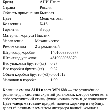
Бренд
АНИ Пласт
Страна
Россия
Область применения
Бытовая
Цвет
Медь матовая
Коллекция
№16
Гарантия
3 года
Материал корпуса
Пластик
Управление
Механическое
Режим смыва
2-х режимный
Штрихкод коробки
14610083966877
Штрихкод упаковки
4610083966870
Вес упаковки брутто (кг)
0.27
Вес коробки брутто (кг)
0.32
Объем коробки брутто (м3)
0.001512
Упаковок в коробке
1.00
Клавиша смыва
АНИ пласт WP1688
— это утончённое
решение для системы скрытой установки, которое сочетает в
себе эстетический стиль, функциональность и долговечность.
Цвет
«медь матовая»
придаёт панели характер и глубину,
делая её важным элементом интерьера ванной комнаты.