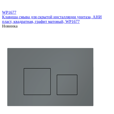
WP1677
Клавиша смыва для скрытой инсталляции унитаза, АНИ
пласт, квадратная, графит матовый, WP1677
Новинка