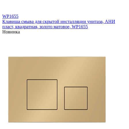
WP1655
Клавиша смыва для скрытой инсталляции унитаза, АНИ
пласт, квадратная, золото матовое, WP1655
Новинка