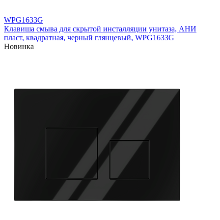
WPG1633G
Клавиша смыва для скрытой инсталляции унитаза, АНИ
пласт, квадратная, черный глянцевый, WPG1633G
Новинка