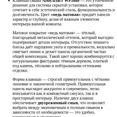
Клавиша смыва
АНИ пласт WP1688
— это утончённое
решение для системы скрытой установки, которое
сочетает в себе эстетический стиль, функциональность и
долговечность. Цвет
«медь матовая»
придаёт панели
характер и глубину, делая её важным элементом
интерьера ванной комнаты.
Матовое покрытие «медь матовая» — тёплый,
благородный металлический оттенок, который выгодно
подчёркивает детали интерьера. Отсутствие лишнего
блеска даёт ощущение уюта и премиальности, визуально
смягчает линии и делает панель органичной частью
общей композиции. Такой цвет хорошо комбинируется с
натуральными фактурами: тёмным деревом, плиткой
под камень, тёплыми и нейтральными оттенками
отделки.
Форма клавиши — строгий прямоугольник с чёткими
линиями и лаконичной геометрией. Прямоугольная
панель выглядит аккуратно и современно, легко
вписывается как в компактный санузел, так и в
просторный интерьер. Наличие двух клавиш
обеспечивает
двухрежимный смыв
, что позволяет
выбрать между экономичным и полным смывом в
зависимости от необходимости — это удобно,
рационально и экологично.