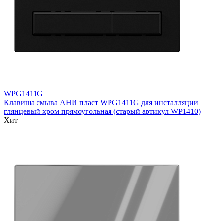
WPG1411G
Клавиша смыва АНИ пласт WPG1411G для инсталляции
глянцевый хром прямоугольная (старый артикул WP1410)
Хит