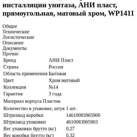
инсталляции унитаза, АНИ пласт,
прямоугольная, матовый хром, WP1411
Общие
Технические
Логистические
Описание
Документы
Прочие
Бренд
АНИ Пласт
Страна
Россия
Область применения
Бытовая
Цвет
Хром матовый
Коллекция
№14
Гарантия
3 года
Материал корпуса
Пластик
Количество в упаковке, штук
1 шт.
Штрихкод коробки
14610083965900
Штрихкод упаковки
4610083965903
Вес упаковки брутто (кг)
0.27
Вес коробки брутто (кг)
0.32