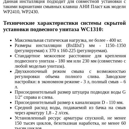
Данная инсталляция подходит для совместной установки с
такими вариантами смывных клавиш АНИ Пласт как модели
WP2410, WP2430.
Технические характеристики системы скрытой
установки подвесного унитаза WC1310:
Максимальная статическая нагрузка, не более - 400 кг.
Размеры инсталляции (ВхШхГ) мм - 1150–1350
(регулируемая) х 370 х 160-225 (регулируемая).
Стандартное межосевое расстояние для крепления
подвесного унитаза - 180 мм или 230 мм (совместимо с
любой моделью унитаза).
Двухкнопочный режим смыва с возможностью
регулировки объема полного слива. Заводские
настройки: в экономном режиме - 3 л, полный смыв – 6
л.
Присоединительный размер штуцера подводки воды G
1/2" справа и слева.
Присоединительный размер к канализации D - 110 мм.
Средний расход воды, подаваемой из бачка на смыв
через арматуру 1,8 - 2 л/сек.
Установленный ресурс арматуры спускной, не менее
150 тысяч циклов, безотказная наработка, не менее 60
тысяч циклов.