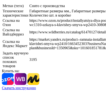
Метки (теги)
Снято с производства
Технические
Габаритные размеры мм., Габаритные размеры к
характеристики
Количество шт. в коробке
Ссылка на
https://www.ozon.ru/product/installyatsiya-dlya-po
Озон
wc1310-uzkaya-s-klavishey-smyva-wp2410-3080
Ссылка на
https://www.wildberries.ru/catalog/61470127/detail
Вайлдберриз
https://market.yandex.ru/product--ramnaia-installiat
Ссылка на
klavishei-smyva-wp2410/1663452303?businessNa
Яндекс Маркет
plast&businessId=1350965&sku=101601851781&
Задать вручную
список
3195
похожих
товаров
Купить на:
Скачать инструкцию