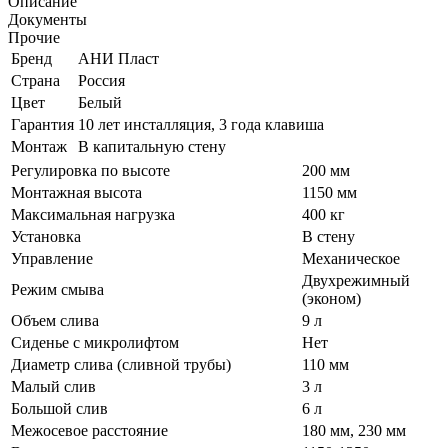
Описание
Документы
Прочие
Бренд
АНИ Пласт
Страна
Россия
Цвет
Белый
Гарантия
10 лет инсталляция, 3 года клавиша
Монтаж
В капитальную стену
Регулировка по высоте
200 мм
Монтажная высота
1150 мм
Максимальная нагрузка
400 кг
Установка
В стену
Управление
Механическое
Двухрежимный
Режим смыва
(эконом)
Объем слива
9 л
Сиденье с микролифтом
Нет
Диаметр слива (сливной трубы)
110 мм
Малый слив
3 л
Большой слив
6 л
Межосевое расстояние
180 мм, 230 мм