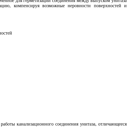
ченное для герметизации соединения между выпуском унитаза
зацию, компенсируя возможные неровности поверхностей и
ностей
работы канализационного соединения унитаза, отличающееся