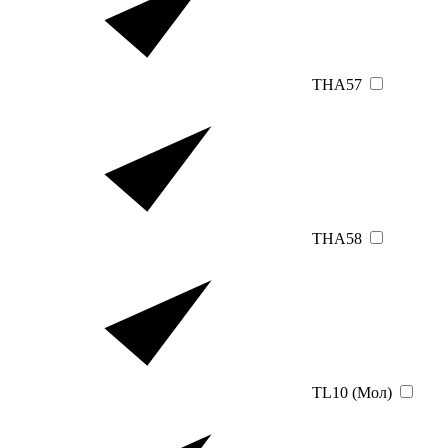
THA57
THA58
TL10 (Мол)