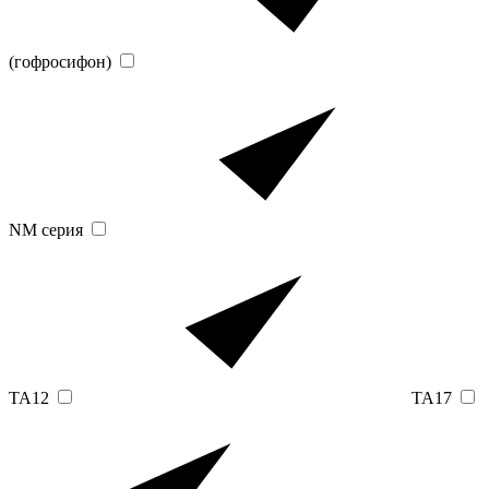
(гофросифон)
NM серия
TA12
TA17