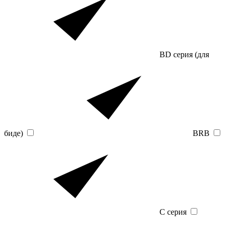
BD серия (для
биде)
BRB
C серия