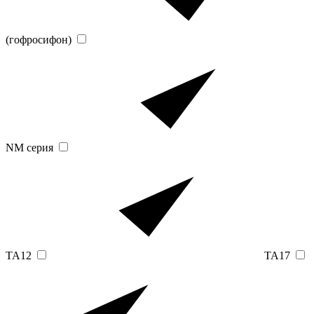
(гофросифон)
NM серия
TA12
TA17