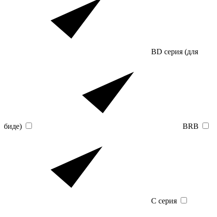
BD серия (для
биде)
BRB
C серия