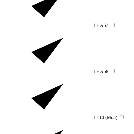
THA57
THA58
TL10 (Мол)