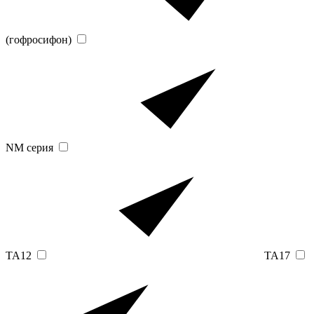
(гофросифон)
NM серия
TA12
TA17