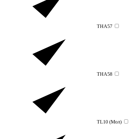
THA57
THA58
TL10 (Мол)