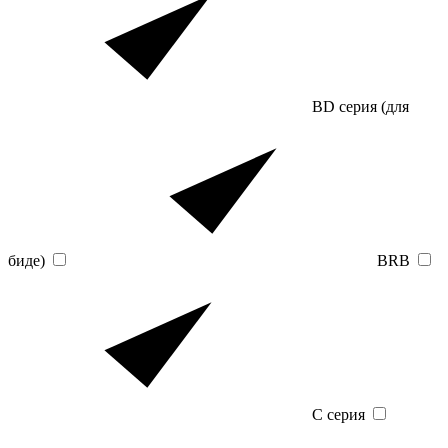
BD серия (для
биде)
BRB
C серия