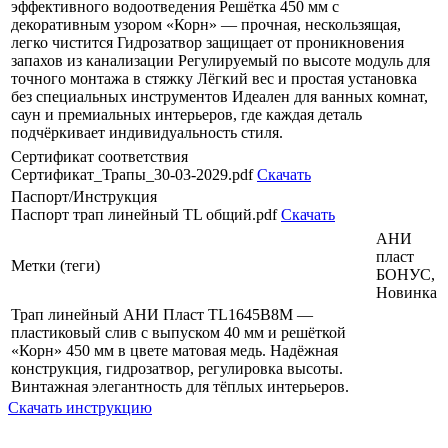
эффективного водоотведения Решётка 450 мм с
декоративным узором «Корн» — прочная, нескользящая,
легко чистится Гидрозатвор защищает от проникновения
запахов из канализации Регулируемый по высоте модуль для
точного монтажа в стяжку Лёгкий вес и простая установка
без специальных инструментов Идеален для ванных комнат,
саун и премиальных интерьеров, где каждая деталь
подчёркивает индивидуальность стиля.
Сертификат соответствия
Сертификат_Трапы_30-03-2029.pdf
Скачать
Паспорт/Инструкция
Паспорт трап линейный ТL общий.pdf
Скачать
АНИ
пласт
Метки (теги)
БОНУС,
Новинка
Трап линейный АНИ Пласт TL1645B8M —
пластиковый слив с выпуском 40 мм и решёткой
«Корн» 450 мм в цвете матовая медь. Надёжная
конструкция, гидрозатвор, регулировка высоты.
Винтажная элегантность для тёплых интерьеров.
Скачать инструкцию