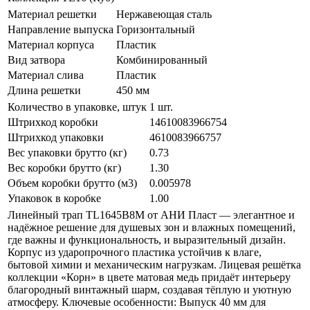
Материал решетки
Нержавеющая сталь
Направление выпуска
Горизонтальный
Материал корпуса
Пластик
Вид затвора
Комбинированный
Материал слива
Пластик
Длина решетки
450 мм
Количество в упаковке, штук
1 шт.
Штрихкод коробки
14610083966754
Штрихкод упаковки
4610083966757
Вес упаковки брутто (кг)
0.73
Вес коробки брутто (кг)
1.30
Объем коробки брутто (м3)
0.005978
Упаковок в коробке
1.00
Линейный трап TL1645B8M от АНИ Пласт — элегантное и
надёжное решение для душевых зон и влажных помещений,
где важны и функциональность, и выразительный дизайн.
Корпус из ударопрочного пластика устойчив к влаге,
бытовой химии и механическим нагрузкам. Лицевая решётка
коллекции «Корн» в цвете матовая медь придаёт интерьеру
благородный винтажный шарм, создавая тёплую и уютную
атмосферу. Ключевые особенности: Выпуск 40 мм для