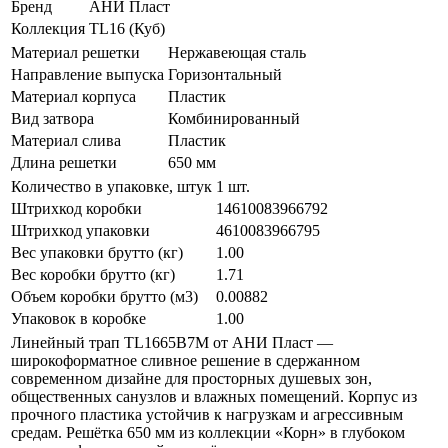
Бренд
АНИ Пласт
Коллекция
TL16 (Куб)
Материал решетки
Нержавеющая сталь
Направление выпуска
Горизонтальный
Материал корпуса
Пластик
Вид затвора
Комбинированный
Материал слива
Пластик
Длина решетки
650 мм
Количество в упаковке, штук
1 шт.
Штрихкод коробки
14610083966792
Штрихкод упаковки
4610083966795
Вес упаковки брутто (кг)
1.00
Вес коробки брутто (кг)
1.71
Объем коробки брутто (м3)
0.00882
Упаковок в коробке
1.00
Линейный трап TL1665B7M от АНИ Пласт —
широкоформатное сливное решение в сдержанном
современном дизайне для просторных душевых зон,
общественных санузлов и влажных помещений. Корпус из
прочного пластика устойчив к нагрузкам и агрессивным
средам. Решётка 650 мм из коллекции «Корн» в глубоком