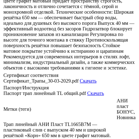
цвете графит матовый придаёт пространству строгость,
лаконичность и отлично сочетается с тёмной, серой и
монохромной отделкой. Технические особенности: Широкая
решётка 650 мм — обеспечивает быстрый сбор воды,
идеально для душевых без высокого порога Выпуск 40 мм —
эффективный водоотвод без засоров Гидрозатвор блокирует
проникновение запахов из канализации Регулировка по
высоте для точного монтажа в стяжку Противоскользящая
поверхность решётки повышает безопасность Стойкое
матовое покрытие устойчиво к истиранию и царапинам
Рекомендуется для современных интерьеров в стилях лофт,
минимализм, индустриальный дизайн, а также коммерческих
объектов с высокими требованиями к гигиене и эстетике.
Сертификат соответствия
Сертификат_Трапы_30-03-2029.pdf
Скачать
Паспорт/Инструкция
Паспорт трап линейный ТL общий.pdf
Скачать
АНИ
пласт
Метки (теги)
БОНУС,
Новинка
Трап линейный АНИ Пласт TL1665B7M —
пластиковый слив с выпуском 40 мм и широкой
решёткой «Корн» 650 мм в цвете графит матовый.