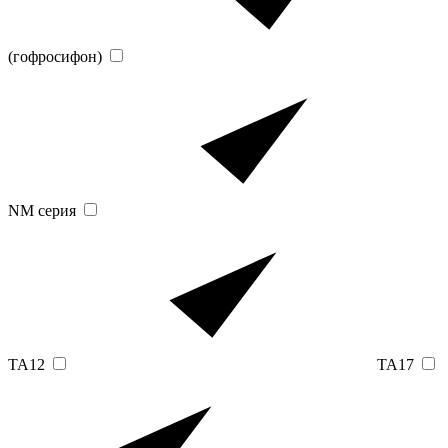
(гофросифон)
NM серия
TA12
TA17