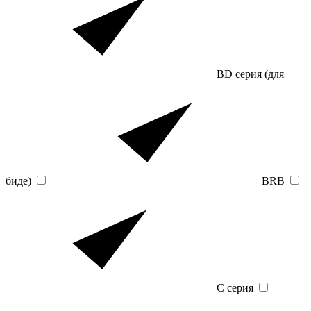
BD серия (для
биде)
BRB
C серия