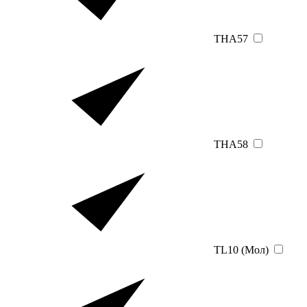
THA57
THA58
TL10 (Мол)