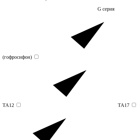
G серия
(гофросифон)
TA12
TA17