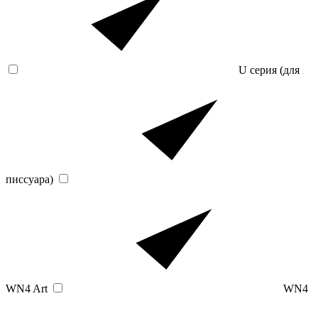
U серия (для
писсуара)
WN4 Art
WN4