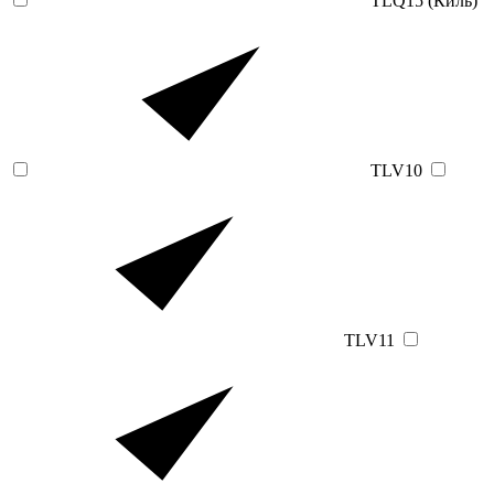
TLQ15 (Киль)
TLV10
TLV11