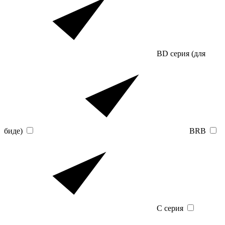
BD серия (для
биде)
BRB
C серия