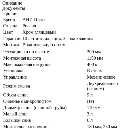
Описание
Документы
Прочие
Бренд
АНИ Пласт
Страна
Россия
Цвет
Хром глянцевый
Гарантия
10 лет инсталляция, 3 года клавиша
Монтаж
В капитальную стену
Регулировка по высоте
200 мм
Монтажная высота
1150 мм
Максимальная нагрузка
400 кг
Установка
В стену
Управление
Механическое
Двухрежимный
Режим смыва
(эконом)
Объем слива
9 л
Сиденье с микролифтом
Нет
Диаметр слива (сливной трубы)
110 мм
Малый слив
3 л
Большой слив
6 л
Межосевое расстояние
180 мм, 230 мм