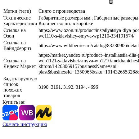
Метки (теги)
Снято с производства
Технические
Габаритные размеры мм., Габаритные размеры к
характеристики
Количество шт. в коробке
Ссылка на
https://www.ozon.ru/product/installyatsiya-dlya-po
Озон
wc1110-s-klavishey-smyva-wp1210-334191574/
Ссылка на
https://www.wildberries.ru/catalog/83230906/detail
Вайлдберриз
https://market.yandex.ru/product--installiatsiia-dli
Ссылка на
wcp1121-s-klavishei-smyva-wp1210-mekhanicheskoi
Яндекс Маркет
khrom/1426306915?businessName=ani-
plast&businessId=1350965&sku=101432655326&
Задать вручную
список
3190, 3191, 3192, 3194, 4696
похожих
товаров
Купить на:
Скачать инструкцию