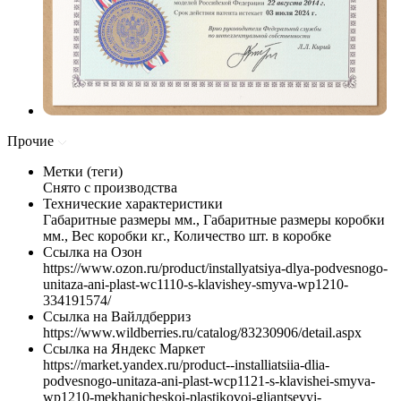
Прочие
Метки (теги)
Снято с производства
Технические характеристики
Габаритные размеры мм., Габаритные размеры коробки
мм., Вес коробки кг., Количество шт. в коробке
Ссылка на Озон
https://www.ozon.ru/product/installyatsiya-dlya-podvesnogo-
unitaza-ani-plast-wc1110-s-klavishey-smyva-wp1210-
334191574/
Ссылка на Вайлдберриз
https://www.wildberries.ru/catalog/83230906/detail.aspx
Ссылка на Яндекс Маркет
https://market.yandex.ru/product--installiatsiia-dlia-
podvesnogo-unitaza-ani-plast-wcp1121-s-klavishei-smyva-
wp1210-mekhanicheskoi-plastikovoi-gliantsevyi-