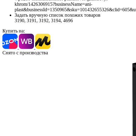
khrom/1426306915?businessName=ani-
plast&businessId=1350965&sku=101432655326&clid=605&u
Задать вручную список похожих товаров
3190, 3191, 3192, 3194, 4696
Купить на:
Снято с производства