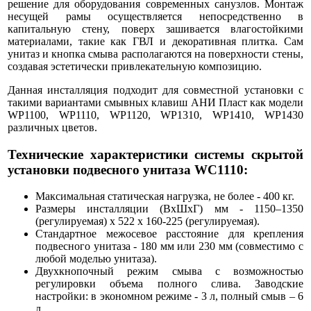
решение для оборудования современных санузлов. Монтаж
несущей рамы осуществляется непосредственно в
капитальную стену, поверх зашивается влагостойкими
материалами, такие как ГВЛ и декоративная плитка. Сам
унитаз и кнопка смыва располагаются на поверхности стены,
создавая эстетически привлекательную композицию.
Данная инсталляция подходит для совместной установки с
такими вариантами смывных клавиш АНИ Пласт как модели
WP1100, WP1110, WP1120, WP1310, WP1410, WP1430
различных цветов.
Технические характеристики системы скрытой
установки подвесного унитаза WC1110:
Максимальная статическая нагрузка, не более - 400 кг.
Размеры инсталляции (ВхШхГ) мм - 1150–1350
(регулируемая) х 522 х 160-225 (регулируемая).
Стандартное межосевое расстояние для крепления
подвесного унитаза - 180 мм или 230 мм (совместимо с
любой моделью унитаза).
Двухкнопочный режим смыва с возможностью
регулировки объема полного слива. Заводские
настройки: в экономном режиме - 3 л, полный смыв – 6
л.