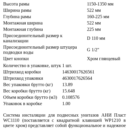
Высота рамы
1150-1350 мм
Ширина рамы
522 мм
Глубина рамы
160-225 мм
Монтажная ширина
522 мм
Монтажная глубина
225 мм
Присоединительный размер к
D 110 мм
канализации
Присоединительный размер штуцера
G 1/2"
подводки воды
Цвет кнопки
Хром глянцевый
Количество в упаковке, штук
1 шт.
Штрихкод коробки
14630017626561
Штрихкод упаковки
4630017626564
Вес упаковки брутто (кг)
13.89
Вес коробки брутто (кг)
15.648
Объем коробки брутто (м3)
0.108576
Упаковок в коробке
1.00
Система инсталяции для подвесных унитазов АНИ Пласт
WC1110 (поставляется с квадратной клавишей WP1210 в
цвете хром) представляет собой функциональное и надежное