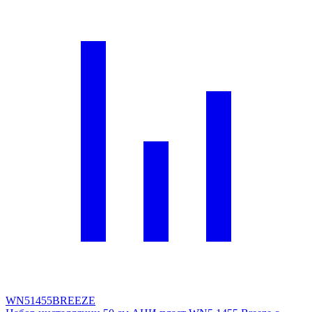
WN51455BREEZE