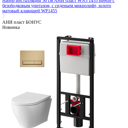
Набор инсталляции 50 см АНИ пласт WN5 1455 Breeze с
безободковым унитазом, с сиденьем микролифт, золото
матовый клавишей WP1455
АНИ пласт БОНУС
Новинка