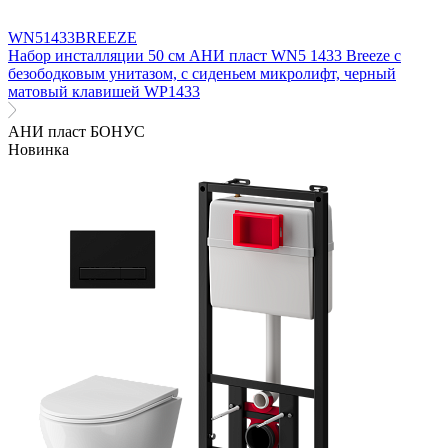
WN51433BREEZE
Набор инсталляции 50 см АНИ пласт WN5 1433 Breeze с
безободковым унитазом, с сиденьем микролифт, черный
матовый клавишей WP1433
АНИ пласт БОНУС
Новинка