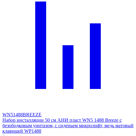
WN51488BREEZE
Набор инсталляции 50 см АНИ пласт WN5 1488 Breeze с
безободковым унитазом, с сиденьем микролифт, медь матовый
клавишей WP1488