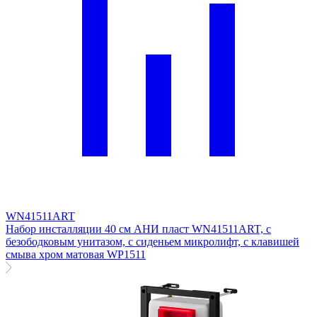
WN41511ART
Набор инсталляции 40 см АНИ пласт WN41511ART, с
безободковым унитазом, с сиденьем микролифт, с клавишей
смыва хром матовая WP1511