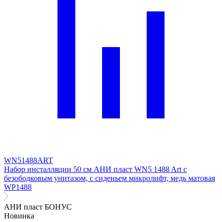
WN51488ART
Набор инсталляции 50 см АНИ пласт WN5 1488 Art с
безободковым унитазом, с сиденьем микролифт, медь матовая
WP1488
АНИ пласт БОНУС
Новинка