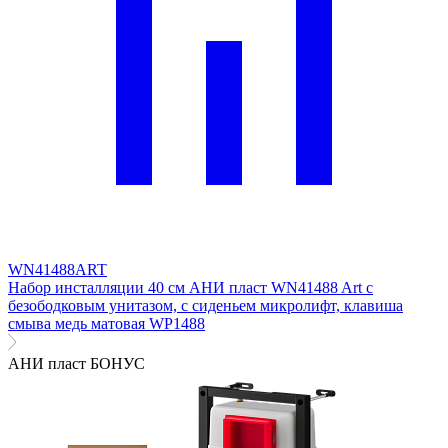
WN41488ART
Набор инсталляции 40 см АНИ пласт WN41488 Art с
безободковым унитазом, с сиденьем микролифт, клавиша
смыва медь матовая WP1488
АНИ пласт БОНУС