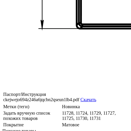
Паспорт/Инструкция
ckejwejo694z246a6jqcbn2qseun1lb4.pdf
Скачать
Метки (теги)
Новинка
Задать вручную список
11728, 11724, 11729, 11727,
похожих товаров
11725, 11730, 11731
Покрытие
Матовое
Похожие товары