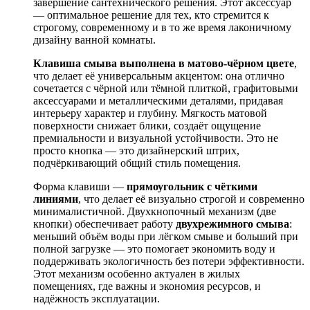
завершение сантехнического решения. Этот аксессуар
— оптимальное решение для тех, кто стремится к
строгому, современному и в то же время лаконичному
дизайну ванной комнаты.
Клавиша смыва выполнена в матово-чёрном цвете
,
что делает её универсальным акцентом: она отлично
сочетается с чёрной или тёмной плиткой, графитовыми
аксессуарами и металлическими деталями, придавая
интерьеру характер и глубину. Мягкость матовой
поверхности снижает блики, создаёт ощущение
премиальности и визуальной устойчивости. Это не
просто кнопка — это дизайнерский штрих,
подчёркивающий общий стиль помещения.
Форма клавиши —
прямоугольник с чёткими
линиями
, что делает её визуально строгой и современно
минималистичной. Двухкнопочный механизм (две
кнопки) обеспечивает работу
двухрежимного смыва
:
меньший объём воды при лёгком смыве и больший при
полной загрузке — это помогает экономить воду и
поддерживать экологичность без потери эффективности.
Этот механизм особенно актуален в жилых
помещениях, где важны и экономия ресурсов, и
надёжность эксплуатации.