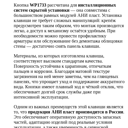
Кнопка
WP1733
рассчитана для
инсталляционных
систем скрытой установки
— она совместима с
большинством рамных модулей АНИ пласт. Установка
клавиши не требует сложных манипуляций: крепёж
предусмотрен таким образом, что монтаж производится
легко, а доступ к механизму остаётся удобным. При
необходимости можно провести профилактику
арматуры или обслуживание без демонтажа облицовки
стены — достаточно снять панель клавиши.
Материалы, из которых изготовлена клавиша,
соответствуют высоким стандартам качества.
Поверхность устойчива к царапинам, отпечаткам
пальцев и коррозии. Благодаря матовой текстуре
загрязнения на ней менее заметны, чем на глянцевых
панелях, что упрощает уход и поддержание аккуратного
вида. Кнопки имеют плавный ход и чёткий отклик, что
обеспечивает долгий срок службы даже при
интенсивной эксплуатации.
Одним из важных преимуществ этой клавиши является
то, что
продукция АНИ пласт производится в России
.
Это обеспечивает оперативную доступность запасных
частей, адаптацию изделий под реальные условия
эксплуатации, а также уверенность в сервисной