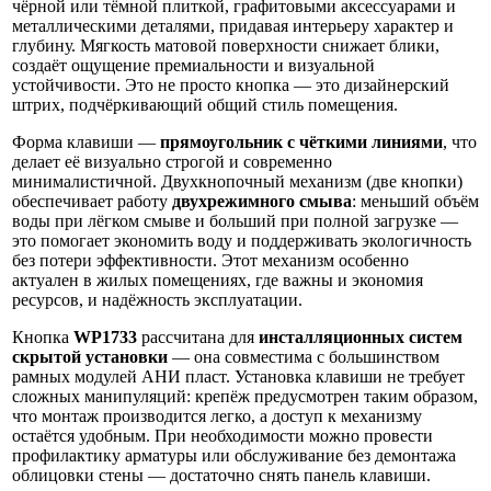
чёрной или тёмной плиткой, графитовыми аксессуарами и
металлическими деталями, придавая интерьеру характер и
глубину. Мягкость матовой поверхности снижает блики,
создаёт ощущение премиальности и визуальной
устойчивости. Это не просто кнопка — это дизайнерский
штрих, подчёркивающий общий стиль помещения.
Форма клавиши —
прямоугольник с чёткими линиями
, что
делает её визуально строгой и современно
минималистичной. Двухкнопочный механизм (две кнопки)
обеспечивает работу
двухрежимного смыва
: меньший объём
воды при лёгком смыве и больший при полной загрузке —
это помогает экономить воду и поддерживать экологичность
без потери эффективности. Этот механизм особенно
актуален в жилых помещениях, где важны и экономия
ресурсов, и надёжность эксплуатации.
Кнопка
WP1733
рассчитана для
инсталляционных систем
скрытой установки
— она совместима с большинством
рамных модулей АНИ пласт. Установка клавиши не требует
сложных манипуляций: крепёж предусмотрен таким образом,
что монтаж производится легко, а доступ к механизму
остаётся удобным. При необходимости можно провести
профилактику арматуры или обслуживание без демонтажа
облицовки стены — достаточно снять панель клавиши.