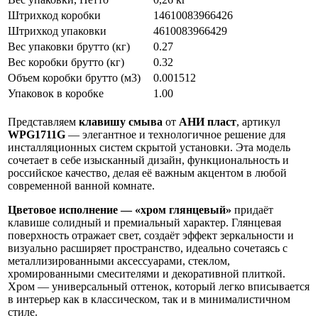
Штрихкод коробки
14610083966426
Штрихкод упаковки
4610083966429
Вес упаковки брутто (кг)
0.27
Вес коробки брутто (кг)
0.32
Объем коробки брутто (м3)
0.001512
Упаковок в коробке
1.00
Представляем
клавишу смыва
от
АНИ пласт
, артикул
WPG1711G
— элегантное и технологичное решение для
инсталляционных систем скрытой установки. Эта модель
сочетает в себе изысканный дизайн, функциональность и
российское качество, делая её важным акцентом в любой
современной ванной комнате.
Цветовое исполнение — «хром глянцевый»
придаёт
клавише солидный и премиальный характер. Глянцевая
поверхность отражает свет, создаёт эффект зеркальности и
визуально расширяет пространство, идеально сочетаясь с
металлизированными аксессуарами, стеклом,
хромированными смесителями и декоративной плиткой.
Хром — универсальный оттенок, который легко вписывается
в интерьер как в классическом, так и в минималистичном
стиле.