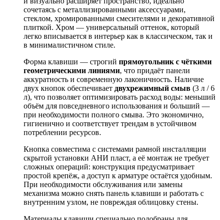
и визуально расширяет пространство, идеально
сочетаясь с металлизированными аксессуарами,
стеклом, хромированными смесителями и декоративной
плиткой. Хром — универсальный оттенок, который
легко вписывается в интерьер как в классическом, так и
в минималистичном стиле.
Форма клавиши — строгий
прямоугольник с чёткими
геометрическими линиями
, что придаёт панели
аккуратность и современную лаконичность. Наличие
двух кнопок обеспечивает
двухрежимный смыв
(3 л / 6
л), что позволяет оптимизировать расход воды: меньший
объём для повседневного использования и больший —
при необходимости полного смыва. Это экономично,
гигиенично и соответствует трендам в устойчивом
потреблении ресурсов.
Кнопка совместима с системами рамной инсталляции
скрытой установки АНИ пласт, а её монтаж не требует
сложных операций: конструкция предусматривает
простой крепёж, а доступ к арматуре остаётся удобным.
При необходимости обслуживания или замены
механизма можно снять панель клавиши и работать с
внутренним узлом, не повреждая облицовку стены.
Материалы клавиши специально подобраны для