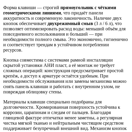
Форма клавиши — строгий
прямоугольник с чёткими
геометрическими линиями
, что придаёт панели
аккуратность и современную лаконичность. Наличие двух
кнопок обеспечивает
двухрежимный смыв
(3 л / 6 л), что
позволяет оптимизировать расход воды: меньший объём для
повседневного использования и больший — при
необходимости полного смыва. Это экономично, гигиенично
и соответствует трендам в устойчивом потреблении
ресурсов.
Кнопка совместима с системами рамной инсталляции
скрытой установки АНИ пласт, а её монтаж не требует
сложных операций: конструкция предусматривает простой
крепёж, а доступ к арматуре остаётся удобным. При
необходимости обслуживания или замены механизма можно
снять панель клавиши и работать с внутренним узлом, не
повреждая облицовку стены.
Материалы клавиши специально подобраны для
долговечности. Хромированная поверхность устойчива к
коррозии, царапинам и следам от пальцев. Благодаря
глянцевой фактуре отпечатки менее заметны, а регулярная
чистка мягкой тканью и нейтральным чистящим средством
поддерживает безупречный внешний вид. Механизм кнопок