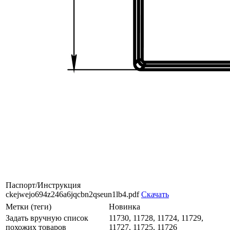
Паспорт/Инструкция
ckejwejo694z246a6jqcbn2qseun1lb4.pdf
Скачать
Метки (теги)
Новинка
Задать вручную список
11730, 11728, 11724, 11729,
похожих товаров
11727, 11725, 11726