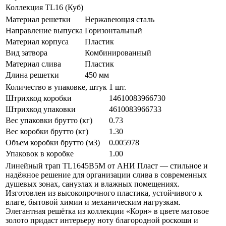
Коллекция
TL16 (Куб)
Материал решетки
Нержавеющая сталь
Направление выпуска
Горизонтальный
Материал корпуса
Пластик
Вид затвора
Комбинированный
Материал слива
Пластик
Длина решетки
450 мм
Количество в упаковке, штук
1 шт.
Штрихкод коробки
14610083966730
Штрихкод упаковки
4610083966733
Вес упаковки брутто (кг)
0.73
Вес коробки брутто (кг)
1.30
Объем коробки брутто (м3)
0.005978
Упаковок в коробке
1.00
Линейный трап TL1645B5M от АНИ Пласт — стильное и
надёжное решение для организации слива в современных
душевых зонах, санузлах и влажных помещениях.
Изготовлен из высокопрочного пластика, устойчивого к
влаге, бытовой химии и механическим нагрузкам.
Элегантная решётка из коллекции «Корн» в цвете матовое
золото придаст интерьеру ноту благородной роскоши и