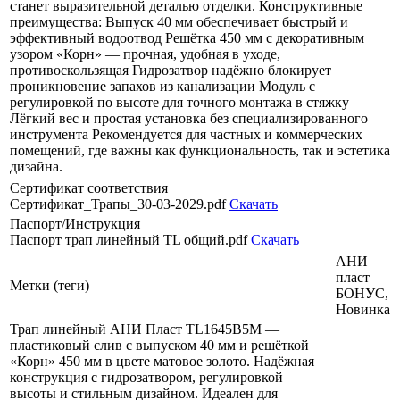
станет выразительной деталью отделки. Конструктивные
преимущества: Выпуск 40 мм обеспечивает быстрый и
эффективный водоотвод Решётка 450 мм с декоративным
узором «Корн» — прочная, удобная в уходе,
противоскользящая Гидрозатвор надёжно блокирует
проникновение запахов из канализации Модуль с
регулировкой по высоте для точного монтажа в стяжку
Лёгкий вес и простая установка без специализированного
инструмента Рекомендуется для частных и коммерческих
помещений, где важны как функциональность, так и эстетика
дизайна.
Сертификат соответствия
Сертификат_Трапы_30-03-2029.pdf
Скачать
Паспорт/Инструкция
Паспорт трап линейный ТL общий.pdf
Скачать
АНИ
пласт
Метки (теги)
БОНУС,
Новинка
Трап линейный АНИ Пласт TL1645B5M —
пластиковый слив с выпуском 40 мм и решёткой
«Корн» 450 мм в цвете матовое золото. Надёжная
конструкция с гидрозатвором, регулировкой
высоты и стильным дизайном. Идеален для