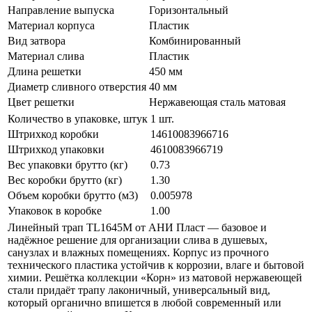
Направление выпуска
Горизонтальный
Материал корпуса
Пластик
Вид затвора
Комбинированный
Материал слива
Пластик
Длина решетки
450 мм
Диаметр сливного отверстия
40 мм
Цвет решетки
Нержавеющая сталь матовая
Количество в упаковке, штук
1 шт.
Штрихкод коробки
14610083966716
Штрихкод упаковки
4610083966719
Вес упаковки брутто (кг)
0.73
Вес коробки брутто (кг)
1.30
Объем коробки брутто (м3)
0.005978
Упаковок в коробке
1.00
Линейный трап TL1645M от АНИ Пласт — базовое и
надёжное решение для организации слива в душевых,
санузлах и влажных помещениях. Корпус из прочного
технического пластика устойчив к коррозии, влаге и бытовой
химии. Решётка коллекции «Корн» из матовой нержавеющей
стали придаёт трапу лаконичный, универсальный вид,
который органично впишется в любой современный или